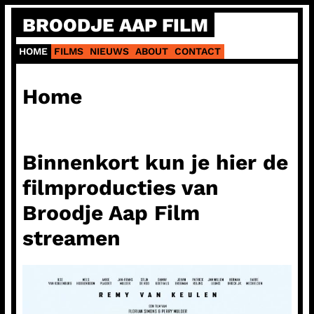
Ga
BROODJE AAP FILM
naar
de
HOME
FILMS
NIEUWS
ABOUT
CONTACT
inhoud
Home
Binnenkort kun je hier de
filmproducties van
Broodje Aap Film
streamen