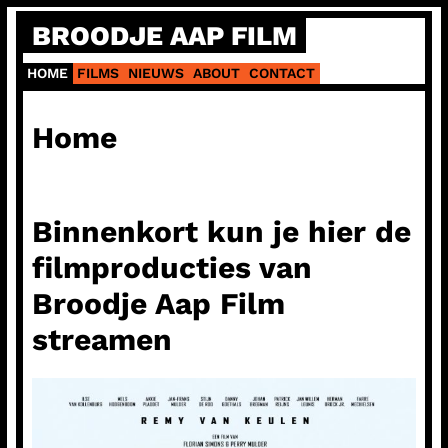
Ga
BROODJE AAP FILM
naar
de
HOME
FILMS
NIEUWS
ABOUT
CONTACT
inhoud
Home
Binnenkort kun je hier de
filmproducties van
Broodje Aap Film
streamen