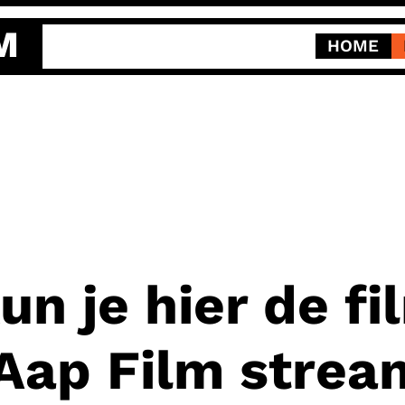
M
HOME
un je hier de f
 Aap Film stre