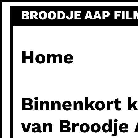
Ga
BROODJE AAP FIL
naar
de
inhoud
Home
Binnenkort k
van Broodje