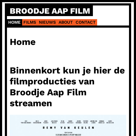
Ga
BROODJE AAP FILM
naar
de
HOME
FILMS
NIEUWS
ABOUT
CONTACT
inhoud
Home
Binnenkort kun je hier de
filmproducties van
Broodje Aap Film
streamen