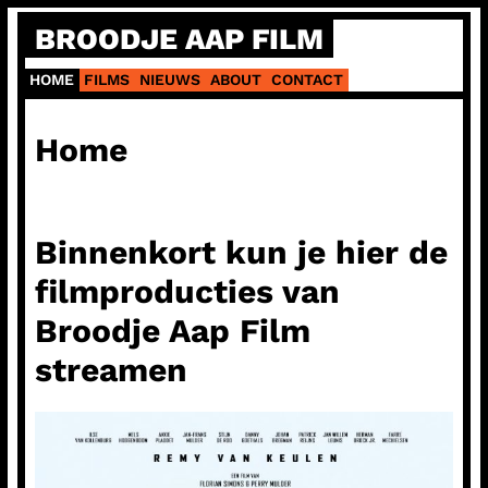
Ga
BROODJE AAP FILM
naar
de
HOME
FILMS
NIEUWS
ABOUT
CONTACT
inhoud
Home
Binnenkort kun je hier de
filmproducties van
Broodje Aap Film
streamen