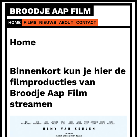
Ga
BROODJE AAP FILM
naar
de
HOME
FILMS
NIEUWS
ABOUT
CONTACT
inhoud
Home
Binnenkort kun je hier de
filmproducties van
Broodje Aap Film
streamen