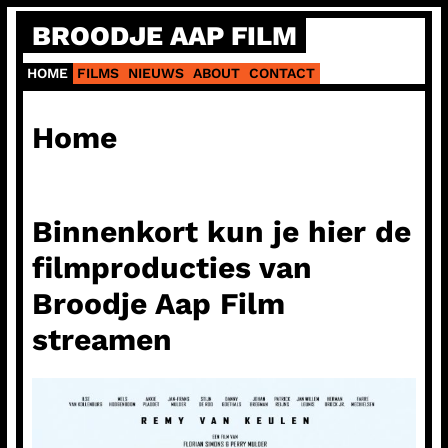
Ga
BROODJE AAP FILM
naar
de
HOME
FILMS
NIEUWS
ABOUT
CONTACT
inhoud
Home
Binnenkort kun je hier de
filmproducties van
Broodje Aap Film
streamen