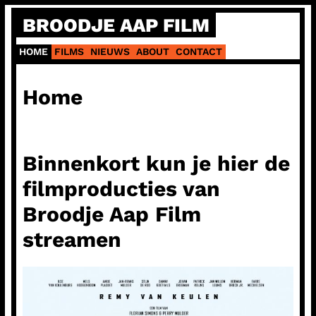
Ga
BROODJE AAP FILM
naar
de
HOME
FILMS
NIEUWS
ABOUT
CONTACT
inhoud
Home
Binnenkort kun je hier de
filmproducties van
Broodje Aap Film
streamen