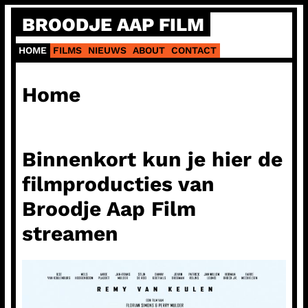
Ga
BROODJE AAP FILM
naar
de
HOME
FILMS
NIEUWS
ABOUT
CONTACT
inhoud
Home
Binnenkort kun je hier de
filmproducties van
Broodje Aap Film
streamen