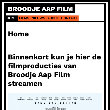
Ga
BROODJE AAP FILM
naar
de
HOME
FILMS
NIEUWS
ABOUT
CONTACT
inhoud
Home
Binnenkort kun je hier de
filmproducties van
Broodje Aap Film
streamen