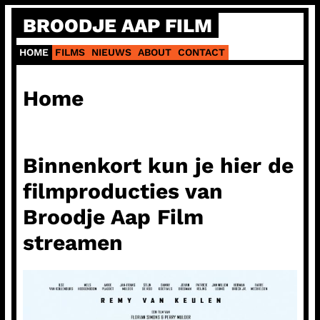
Ga
BROODJE AAP FILM
naar
de
HOME
FILMS
NIEUWS
ABOUT
CONTACT
inhoud
Home
Binnenkort kun je hier de
filmproducties van
Broodje Aap Film
streamen