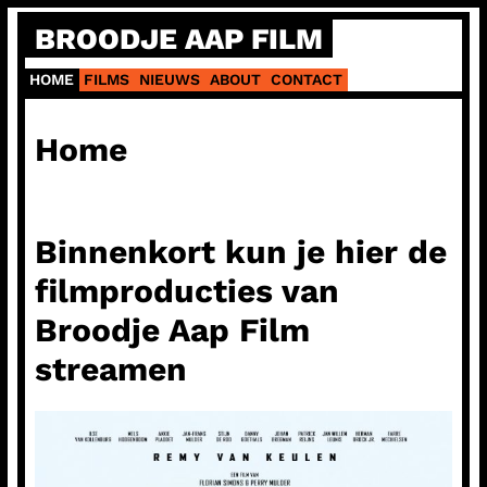
Ga
BROODJE AAP FILM
naar
de
HOME
FILMS
NIEUWS
ABOUT
CONTACT
inhoud
Home
Binnenkort kun je hier de
filmproducties van
Broodje Aap Film
streamen