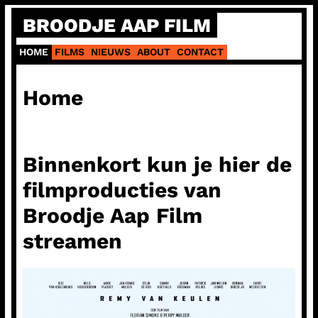
Ga
BROODJE AAP FILM
naar
de
HOME
FILMS
NIEUWS
ABOUT
CONTACT
inhoud
Home
Binnenkort kun je hier de
filmproducties van
Broodje Aap Film
streamen