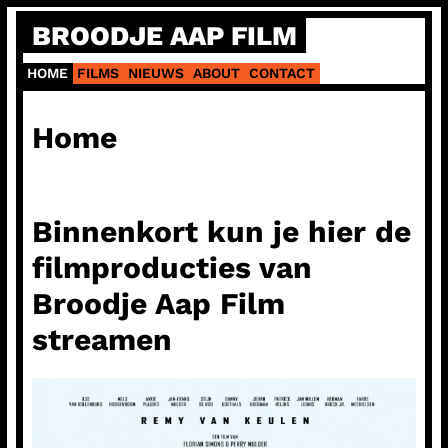
Ga
BROODJE AAP FILM
naar
de
HOME
FILMS
NIEUWS
ABOUT
CONTACT
inhoud
Home
Binnenkort kun je hier de
filmproducties van
Broodje Aap Film
streamen