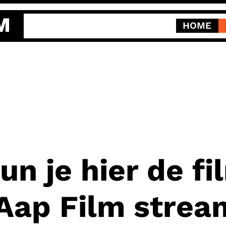
M
HOME
un je hier de f
 Aap Film stre