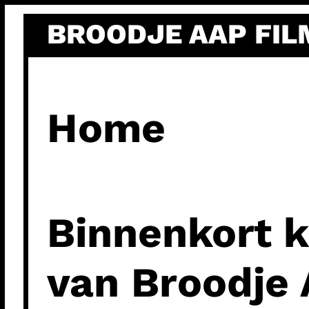
Ga
BROODJE AAP FIL
naar
de
inhoud
Home
Binnenkort k
van Broodje