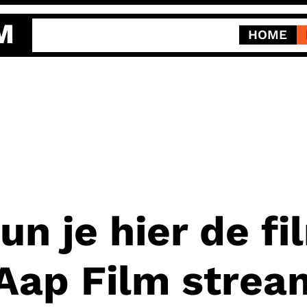
M
HOME
un je hier de f
 Aap Film stre