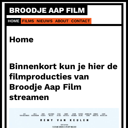
Ga
BROODJE AAP FILM
naar
de
HOME
FILMS
NIEUWS
ABOUT
CONTACT
inhoud
Home
Binnenkort kun je hier de
filmproducties van
Broodje Aap Film
streamen