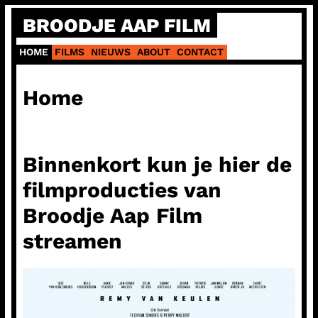
Ga
BROODJE AAP FILM
naar
de
HOME
FILMS
NIEUWS
ABOUT
CONTACT
inhoud
Home
Binnenkort kun je hier de
filmproducties van
Broodje Aap Film
streamen