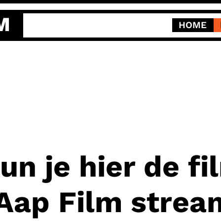
M
HOME
un je hier de f
 Aap Film stre