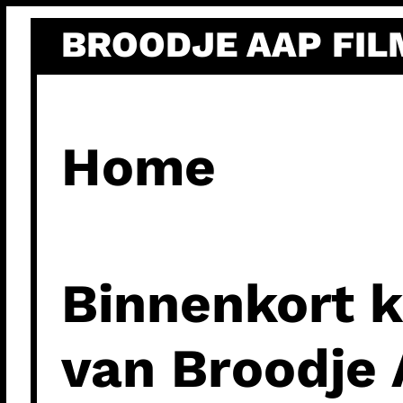
Ga
BROODJE AAP FIL
naar
de
inhoud
Home
Binnenkort k
van Broodje