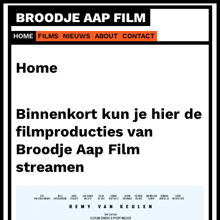
Ga
BROODJE AAP FILM
naar
de
HOME
FILMS
NIEUWS
ABOUT
CONTACT
inhoud
Home
Binnenkort kun je hier de
filmproducties van
Broodje Aap Film
streamen