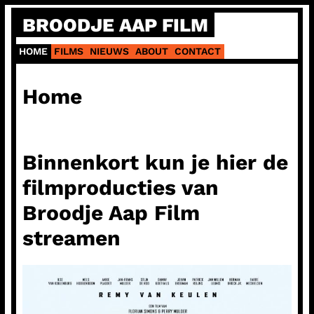
Ga
BROODJE AAP FILM
naar
de
HOME
FILMS
NIEUWS
ABOUT
CONTACT
inhoud
Home
Binnenkort kun je hier de
filmproducties van
Broodje Aap Film
streamen