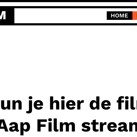
M
HOME
un je hier de f
 Aap Film stre