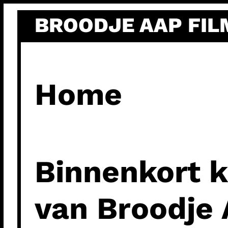
Ga
BROODJE AAP FIL
naar
de
inhoud
Home
Binnenkort k
van Broodje