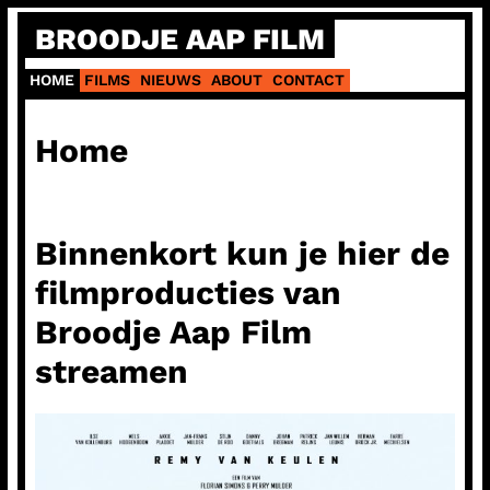
Ga
BROODJE AAP FILM
naar
de
HOME
FILMS
NIEUWS
ABOUT
CONTACT
inhoud
Home
Binnenkort kun je hier de
filmproducties van
Broodje Aap Film
streamen