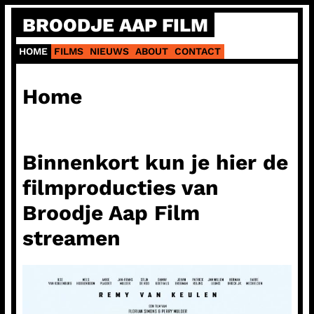
Ga
BROODJE AAP FILM
naar
de
HOME
FILMS
NIEUWS
ABOUT
CONTACT
inhoud
Home
Binnenkort kun je hier de
filmproducties van
Broodje Aap Film
streamen