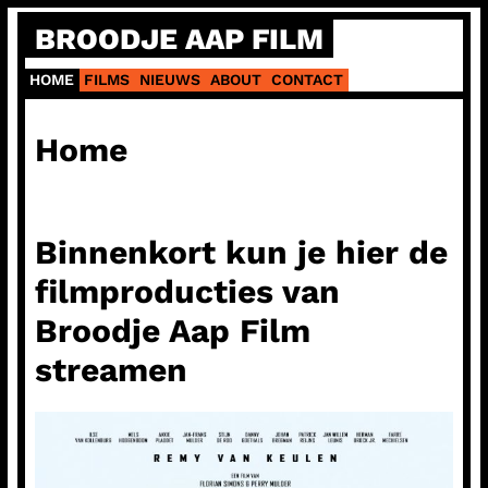
Ga
BROODJE AAP FILM
naar
de
HOME
FILMS
NIEUWS
ABOUT
CONTACT
inhoud
Home
Binnenkort kun je hier de
filmproducties van
Broodje Aap Film
streamen