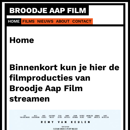
Ga
BROODJE AAP FILM
naar
de
HOME
FILMS
NIEUWS
ABOUT
CONTACT
inhoud
Home
Binnenkort kun je hier de
filmproducties van
Broodje Aap Film
streamen