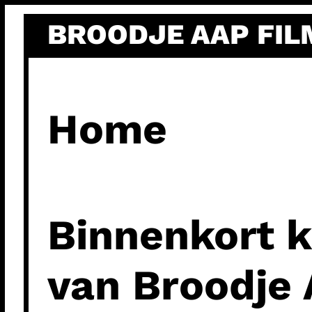
Ga
BROODJE AAP FIL
naar
de
inhoud
Home
Binnenkort k
van Broodje