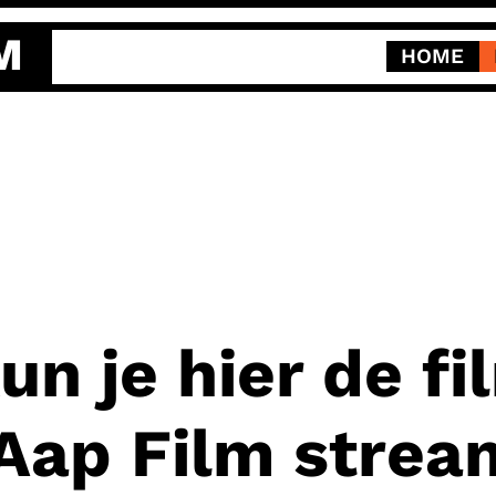
M
HOME
un je hier de f
 Aap Film stre