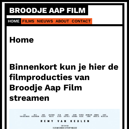
Ga
BROODJE AAP FILM
naar
de
HOME
FILMS
NIEUWS
ABOUT
CONTACT
inhoud
Home
Binnenkort kun je hier de
filmproducties van
Broodje Aap Film
streamen