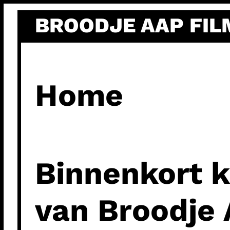
Ga
BROODJE AAP FIL
naar
de
inhoud
Home
Binnenkort k
van Broodje