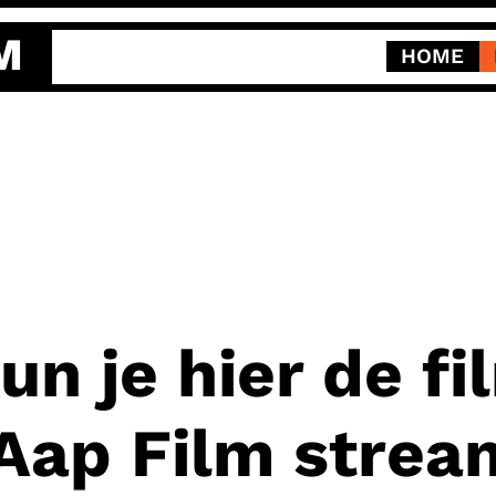
M
HOME
un je hier de f
 Aap Film stre