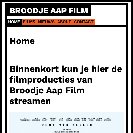
Ga
BROODJE AAP FILM
naar
de
HOME
FILMS
NIEUWS
ABOUT
CONTACT
inhoud
Home
Binnenkort kun je hier de
filmproducties van
Broodje Aap Film
streamen