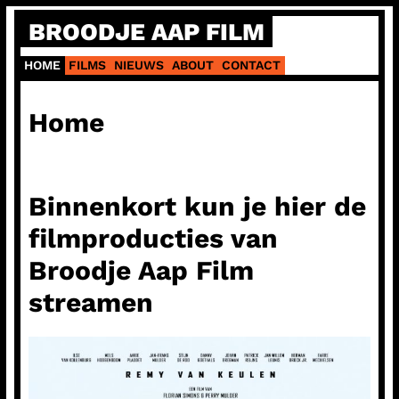
Ga
BROODJE AAP FILM
naar
de
HOME
FILMS
NIEUWS
ABOUT
CONTACT
inhoud
Home
Binnenkort kun je hier de
filmproducties van
Broodje Aap Film
streamen