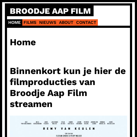
Ga
BROODJE AAP FILM
naar
de
HOME
FILMS
NIEUWS
ABOUT
CONTACT
inhoud
Home
Binnenkort kun je hier de
filmproducties van
Broodje Aap Film
streamen