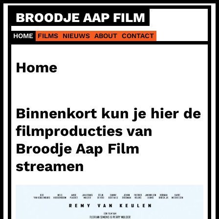
Ga
BROODJE AAP FILM
naar
de
HOME
FILMS
NIEUWS
ABOUT
CONTACT
inhoud
Home
Binnenkort kun je hier de
filmproducties van
Broodje Aap Film
streamen